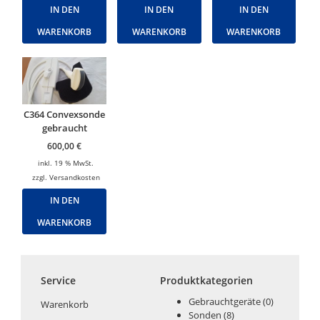
IN DEN
IN DEN
IN DEN
WARENKORB
WARENKORB
WARENKORB
C364 Convexsonde
gebraucht
600,00
€
inkl. 19 % MwSt.
zzgl.
Versandkosten
IN DEN
WARENKORB
Service
Produktkategorien
Gebrauchtgeräte
(0)
Warenkorb
Sonden
(8)