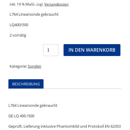
inkl. 19 % MwSt.
zzgl.
Versandkosten
L764 Linearsonde gebraucht
LQ400/500
2 vorrätig
L764
IN DEN WARENKORB
Linearsonde
gebraucht
(Kopie)
Menge
Kategorie:
Sonden
BESCHREIBUNG
L764 Linearsonde gebraucht
GE LQ 400 /500
Geprüft, Lieferung inklusive Phantombild und Protokoll EN 62353